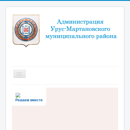
Включить/
выключить
навигацию
Новости
Район
Решаем вместе
Администрация
Муниципальный портал
Документы