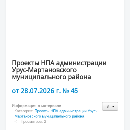
Туризм
Портал ГосУслуги
Малое и среднее предпирнимательство и
поддержка индувидуальной предпринимательской
инициативы
Финансовое Управление
Контрольно-счетный орган
Проекты НПА администрации
ОРВ
Урус-Мартановского
муниципального района
Объявления
от 28.07.2026 г. № 45
Информация о материале
Категория:
Проекты НПА администрации Урус-
Мартановского муниципального района
Просмотров: 2