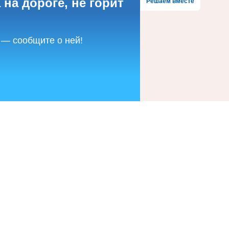
 на дороге, не горит
Решаем вместе
 — сообщите о ней!