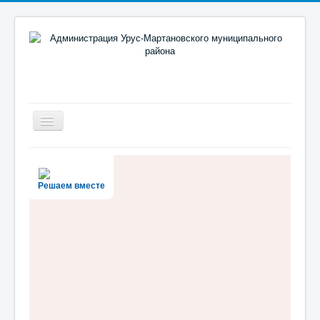
Включить/
выключить
навигацию
Новости
Район
Решаем вместе
Администрация
Муниципальный портал
Документы
Противодействие коррупции
Реализация поручений Главы и Правительства ЧР