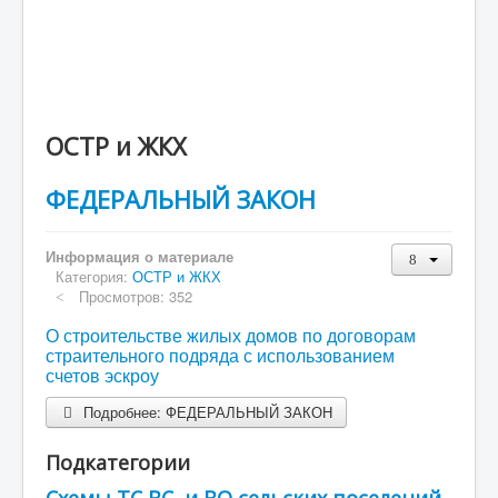
Малое и среднее предпирнимательство и
поддержка индувидуальной предпринимательской
инициативы
Финансовое Управление
Контрольно-счетный орган
ОСТР и ЖКХ
ОРВ
ФЕДЕРАЛЬНЫЙ ЗАКОН
Объявления
Информация о материале
Категория:
ОСТР и ЖКХ
Просмотров: 352
О строительстве жилых домов по договорам
страительного подряда с использованием
счетов эскроу
Подробнее: ФЕДЕРАЛЬНЫЙ ЗАКОН
Подкатегории