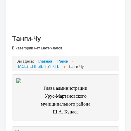
Малое и среднее предпирнимательство и
поддержка индувидуальной предпринимательской
инициативы
Финансовое Управление
Контрольно-счетный орган
Танги-Чу
ОРВ
В категории нет материалов.
Объявления
Вы здесь:
Главная
Район
НАСЕЛЕННЫЕ ПУНКТЫ
Танги-Чу
Г
лава администрации
Урус-Мартановского
муниципального района
Ш.А. Куцаев