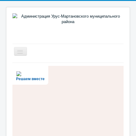
Включить/
выключить
навигацию
Новости
Район
Решаем вместе
Администрация
Муниципальный портал
Документы
Противодействие коррупции
Реализация поручений Главы и Правительства ЧР