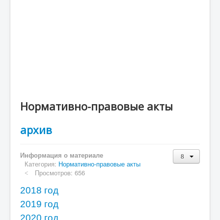
Туризм
Портал ГосУслуги
Малое и среднее предпирнимательство и
поддержка индувидуальной предпринимательской
инициативы
Финансовое Управление
Контрольно-счетный орган
Нормативно-правовые акты
ОРВ
архив
Объявления
Информация о материале
Категория:
Нормативно-правовые акты
Просмотров: 656
2018 год
2019 год
2020 год