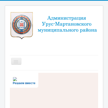
Включить/
выключить
навигацию
Новости
Район
Решаем вместе
Администрация
Муниципальный портал
Документы