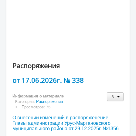
Туризм
Портал ГосУслуги
Малое и среднее предпирнимательство и
поддержка индувидуальной предпринимательской
инициативы
Финансовое Управление
Контрольно-счетный орган
Распоряжения
ОРВ
от 17.06.2026г. № 338
Объявления
Информация о материале
Категория:
Распоряжения
Просмотров: 75
О внесении изменений в распоряженение
Главы администрации Урус-Мартановского
муниципального района от 29.12.2025г. №1356