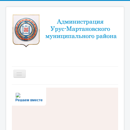
Включить/
выключить
навигацию
Новости
Район
Решаем вместе
Администрация
Муниципальный портал
Документы