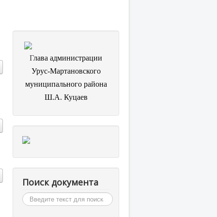
Г
лава администрации
Урус-Мартановского
муниципального района
Ш.А. Куцаев
Поиск документа
Искать...