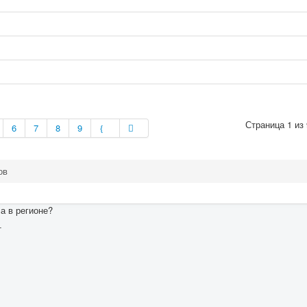
Страница 1 из 
6
7
8
9
ов
а в регионе?
т