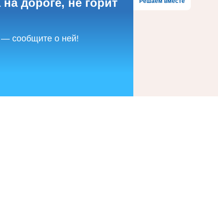
 на дороге, не горит
Решаем вместе
 — сообщите о ней!