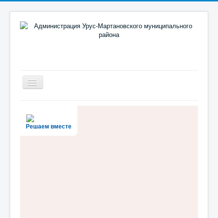
Включить/
выключить
навигацию
Новости
Район
Решаем вместе
Администрация
Муниципальный портал
Документы
Противодействие коррупции
Реализация поручений Главы и Правительства ЧР