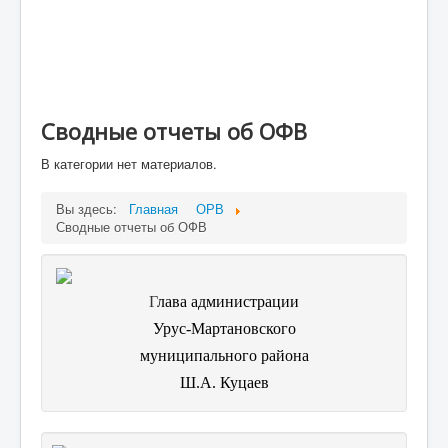
Малое и среднее предпирнимательство и
поддержка индувидуальной предпринимательской
инициативы
Финансовое Управление
Контрольно-счетный орган
Сводные отчеты об ОФВ
ОРВ
В категории нет материалов.
Объявления
Вы здесь:
Главная
ОРВ
Сводные отчеты об ОФВ
Г
лава администрации
Урус-Мартановского
муниципального района
Ш.А. Куцаев