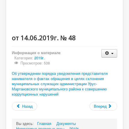
Малое и среднее предпирнимательство и
поддержка индувидуальной предпринимательской
инициативы
Финансовое Управление
Контрольно-счетный орган
от 14.06.2019г. № 48
ОРВ
Объявления
Информация о материале
Категория:
2019г.
Просмотров: 538
Об утверждении порядка уведомления представителя
нанимателя о фактах обращения в целях склонения
муниципальных служащих администрации Урус-
Мартановского муниципального района к совершению
коррупционных нарушений
Назад
Вперед
Вы здесь:
Главная
Документы
Нормативно-правовые акты
2019г.