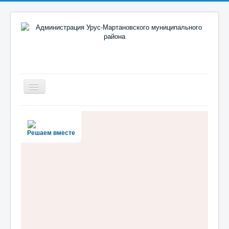
Включить/
выключить
навигацию
Новости
Район
Решаем вместе
Администрация
Муниципальный портал
Документы
Противодействие коррупции
Реализация поручений Главы и Правительства ЧР