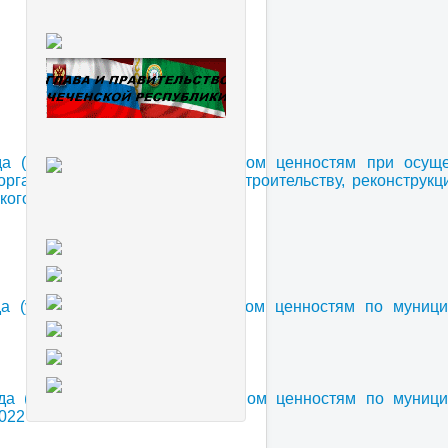
да (ущерба) охраняемым законом ценностям при осуще
анизацией обязательств по строительству, реконструкци
кого муниципального района
да (ущерба) охраняемым законом ценностям по муници
да (ущерба) охраняемым законом ценностям по муници
22 г
.