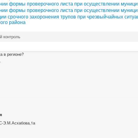
нии формы проверочного листа при осуществлении муници
нии формы проверочного листа при осуществлении муници
ции срочного захоронения трупов при чрезвыйчайных ситуа
ого района
й контроль
а в регионе?
т
я
 С-Э.М.Асхабова,1а