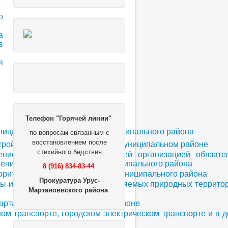
о
а
в
я
Телефон "Горячей линии"
ницах Урус-Мартановского муниципального района
по вопросам связанным с
восстановлением после
тройства в Урус-Мартановском муниципальном районе
стихийного бедствия
нием единой теплоснабжающей организацией обязате
бжения Урус-Мартановского муниципального района
8 (916) 834-83-44
рритории Урус-Мартановского муниципального района
Прокуратура Урус-
ы и использования особо охраняемых природных территор
Мартановвского района
Мартановском муниципальном районе
м транспорте, городском электрическом транспорте и в 