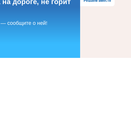
 на дороге, не горит
Решаем вместе
 — сообщите о ней!