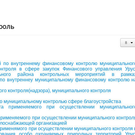
роль
й по внутреннему финансовому контролю муниципальног
онтроля в сфере закупок Финансового управления Урус
льного района контрольных мероприятий в рамка
по внутреннеу муниципальному финансовому контролю н
ого контроля(надзора), муниципального контроля
по муниципальному контролью сфере благоустройства
та применяемого при осуществлении муниципальног
применяемого при осуществлении муниципального контрол
еплоснабжающей организацией
применямого при осуществлении муниципального контроля 
ования особо охраняемых природных территорий Урус