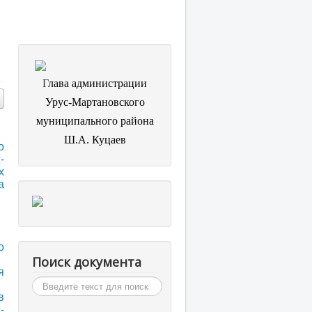
Г
лава администрации
Урус-Мартановского
муниципального района
Ш.А. Куцаев
о
-
х
а
о
Поиск документа
я
Искать...
в
-