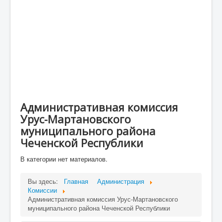
Туризм
Портал ГосУслуги
Малое и среднее предпирнимательство и
поддержка индувидуальной предпринимательской
инициативы
Финансовое Управление
Контрольно-счетный орган
Административная комиссия
ОРВ
Урус-Мартановского
муниципального района
Объявления
Чеченской Республики
В категории нет материалов.
Вы здесь:
Главная
Администрация
Комиссии
Административная комиссия Урус-Мартановского
муниципального района Чеченской Республики