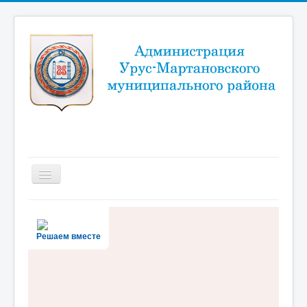
Включить/
выключить
навигацию
Новости
Район
Решаем вместе
Администрация
Муниципальный портал
Документы