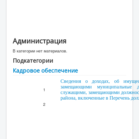
Малое и среднее предпирнимательство и
поддержка индувидуальной предпринимательской
инициативы
Финансовое Управление
Контрольно-счетный орган
Администрация
ОРВ
В категории нет материалов.
Объявления
Подкатегории
Кадровое обеспечение
Сведения о доходах, об имущест
замещающими муниципальные до
1
служащими, замещающими должнос
района, включенные в Перечень должн
2