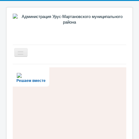
Включить/
выключить
навигацию
Новости
Район
Решаем вместе
Администрация
Муниципальный портал
Документы
Противодействие коррупции
Реализация поручений Главы и Правительства ЧР