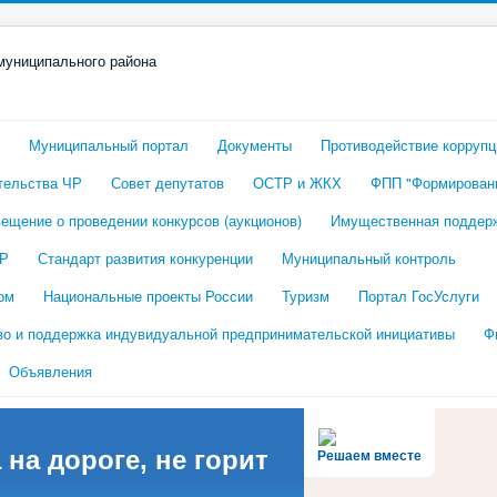
Муниципальный портал
Документы
Противодействие коррупц
тельства ЧР
Совет депутатов
ОСТР и ЖКХ
ФПП "Формировани
ещение о проведении конкурсов (аукционов)
Имущественная поддер
ЧР
Стандарт развития конкуренции
Муниципальный контроль
ом
Национальные проекты России
Туризм
Портал ГосУслуги
во и поддержка индувидуальной предпринимательской инициативы
Ф
Объявления
 на дороге, не горит
Решаем вместе